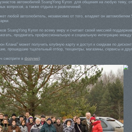
тузиастов автомобилей SsangYong Kyron для общения на любую тему, от
ных вопросов, а также отдыха и развлечений.
жет любой автолюбитель, независимо от того, владеет он автомобилем 
арки.
иков SsangYong Kyron по всему миру и считает своей миссией поддержи
помогать, продвигать профессиональную и социальную интеграцию между
он Клана" может получить клубную карту и доступ к скидкам по дисконт
ие, прошедшие тщательный отбор, техцентры, магазины, сервисы и друг
еч смотрите в
форуме
):