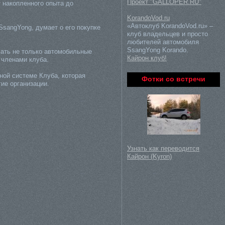
Проект "GALLOPER.RU"
 накопленного опыта до
KorandoVod.ru
«Автоклуб KorandoVod.ru» –
SsangYong, думает о его покупке
клуб владельцев и просто
любителей автомобиля
SsangYong Korando.
вать не только автомобильные
Кайрон клуб!
 членами клуба.
ной системе Клуба, которая
Фотки со встречи
ие организации.
Узнать как переводится
Кайрон (Kyron)