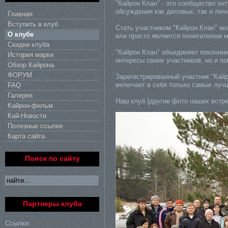
"Кайрон Клан" - это сообщество эн
обсуждения как деловых, так и лич
Главная
Вступить в клуб
Стать участником "Кайрон Клан" мо
О клубе
или просто является почитателем м
Скидки клуба
"Кайрон Клан" объединяет поклонн
История марки
интересы своих участников, но и 
Обзор Кайрона
ФОРУМ
Зарегистрированный участник "Кайр
включает в себя только самые лучш
FAQ
Галерея
Наш клуб (другие фото наших встр
Кайрон-фильм
Кай-Новости
Полезные ссылки
Карта сайта
Поиск по сайту
Партнеры клуба
Ссылки: