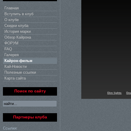
Главная
Вступить в клуб
О клубе
Скидки клуба
История марки
Обзор Кайрона
ФОРУМ
FAQ
Галерея
Кайрон-фильм
Кай-Новости
Полезные ссылки
Карта сайта
Поиск по сайту
Dim lights
Do
Партнеры клуба
Ссылки: