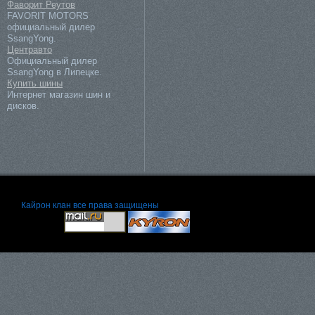
Фаворит Реутов
FAVORIT MOTORS
официальный дилер
SsangYong.
Центравто
Официальный дилер
SsangYong в Липецке.
Купить шины
Интернет магазин шин и
дисков.
Кайрон клан
все права защищены